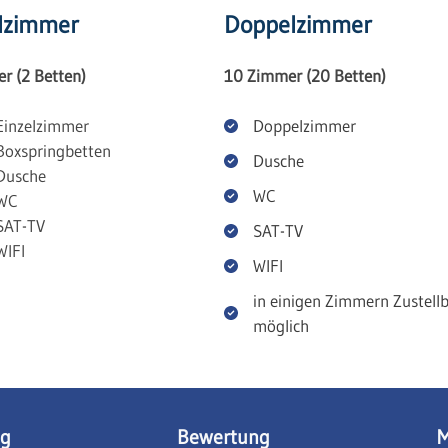
elzimmer
Doppelzimmer
r (2 Betten)
10 Zimmer (20 Betten)
Einzelzimmer
Doppelzimmer
Boxspringbetten
Dusche
Dusche
WC
WC
SAT-TV
SAT-TV
WIFI
WIFI
in einigen Zimmern Zustellb
möglich
ng
Bewertung
M